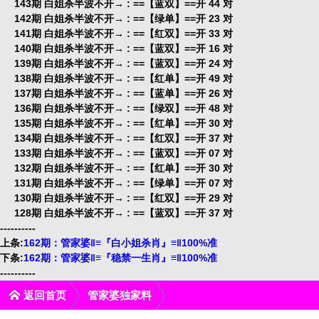
143期 白姐杀半波不开→ : ==【蓝双】==开 44 对
142期 白姐杀半波不开→ : ==【绿单】==开 23 对
141期 白姐杀半波不开→ : ==【红双】==开 33 对
140期 白姐杀半波不开→ : ==【蓝双】==开 16 对
139期 白姐杀半波不开→ : ==【蓝双】==开 24 对
138期 白姐杀半波不开→ : ==【红单】==开 49 对
137期 白姐杀半波不开→ : ==【蓝单】==开 26 对
136期 白姐杀半波不开→ : ==【绿双】==开 48 对
135期 白姐杀半波不开→ : ==【红单】==开 30 对
134期 白姐杀半波不开→ : ==【红双】==开 37 对
133期 白姐杀半波不开→ : ==【蓝双】==开 07 对
132期 白姐杀半波不开→ : ==【红单】==开 30 对
131期 白姐杀半波不开→ : ==【绿单】==开 07 对
130期 白姐杀半波不开→ : ==【红双】==开 29 对
128期 白姐杀半波不开→ : ==【蓝双】==开 37 对
----------
上条:
162期：管家婆‖≡『白小姐杀肖』≡‖100%准
下条:
162期：管家婆‖≡『稳禁一生肖』≡‖100%准
----------
返回首页
管家婆独家料